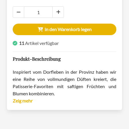
in den Warenkorb legen
11
Artikel verfügbar
Produkt-Beschreibung
Inspiriert vom Dorfleben in der Provinz haben wir
eine Reihe von vollmundigen Düften kreiert, die
Patisserie-Favoriten mit saftigen Früchten und
Blumen kombinieren.
Zeig mehr
Die Düfte der Côte Noire sind von der idyllischen
Landschaft der Charente inspiriert, wobei jeder Duft
bestrebt ist, ein Porträt des traditionellen
französischen Lebens einzufangen.