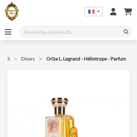
FUMS
Divers
Oriza L. Legrand - Héliotrope - Parfum